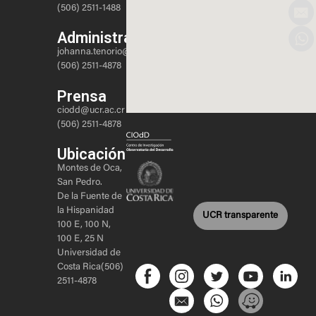
(506) 2511-1488
Administración
johanna.tenorio@ucr.ac.cr
(506) 2511-4878
Prensa
ciodd@ucr.ac.cr
(506) 2511-4878
Ubicación
Montes de Oca,
San Pedro.
De la Fuente de
la Hispanidad
UCR transparente
100 E, 100 N,
100 E, 25 N
Universidad de
Costa Rica(506)
2511-4878