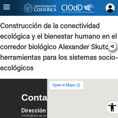
Inicio
Construcción de la conectividad
Acerca
ecológica y el bienestar humano en el
de
corredor biológico Alexander Skutch:
Proyectos
herramientas para los sistemas socio-
Alianzas
ecológicos
Contacto
Contacto
Ope
Dirección
ciodd@ucr.ac.cr