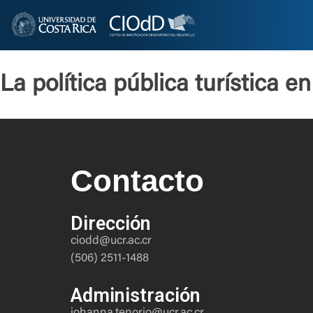
La política pública turística 
Contacto
Dirección
ciodd@ucr.ac.cr
(506) 2511-1488
Administración
johanna.tenorio@ucr.ac.cr