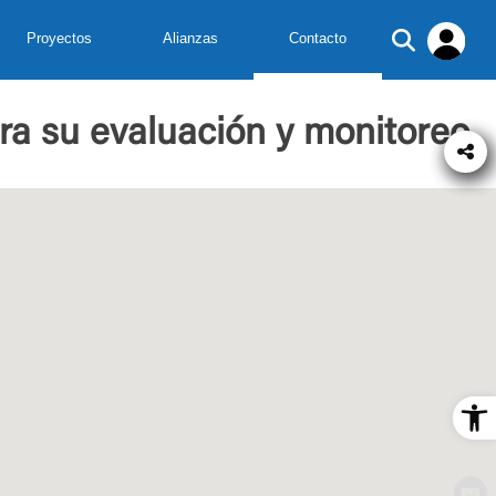
Proyectos
Alianzas
Contacto
ara su evaluación y monitoreo
Op