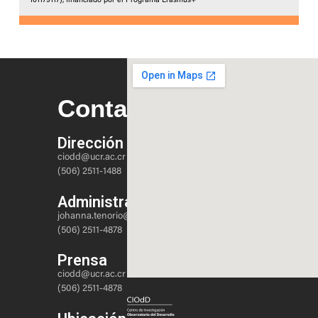
101179117), financiado por el Programa Erasmus+
Contacto
Dirección
ciodd@ucr.ac.cr
(506) 2511-1488
Administración
johanna.tenorio@ucr.ac.cr
(506) 2511-4878
Prensa
ciodd@ucr.ac.cr
(506) 2511-4878