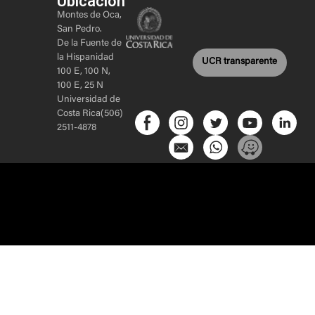
Ubicación
Montes de Oca,
San Pedro.
De la Fuente de
la Hispanidad
UCR transparente
100 E, 100 N,
100 E, 25 N
Universidad de
Costa Rica(506)
2511-4878
Sitio web
realizado por
Inicio
–
Acerca de
–
Proyectos
–
Alianzas
–