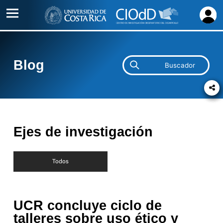
Inicio
Acerca
Blog
de
Proyectos
Alianzas
Ejes de investigación
Contacto
Todos
UCR concluye ciclo de
talleres sobre uso ético y