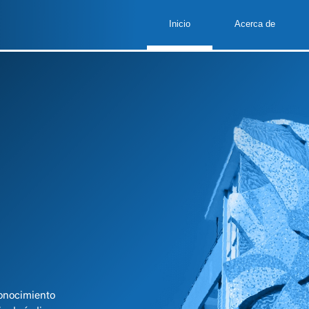
s de
Inicio
Acerca de
lto
es,
les
re
do
conocimiento