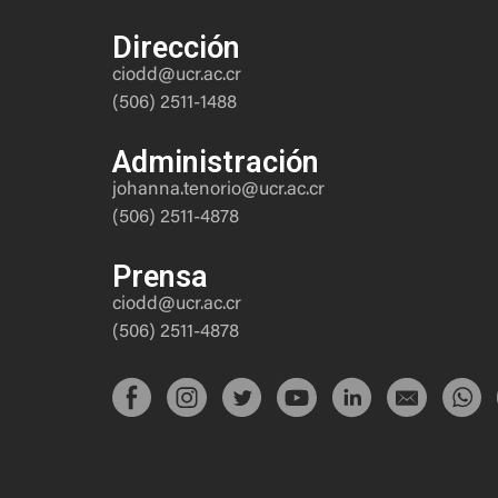
Dirección
ciodd@ucr.ac.cr
(506) 2511-1488
Pixel is partner in the EthicalAI project.
Administración
Pixel is partner in the EthicalAI project. Pi
johanna.tenorio@ucr.ac.cr
website provides information about the
(506) 2511-4878
project together with a direct link to the
Portal. Users from Universities, Associati
Prensa
Public bodies, Training Agencies, Schools
ciodd@ucr.ac.cr
participants in the International Conferen
(506) 2511-4878
on Education and people interested in the
seminars/masters visit Pixel website
(estimated visits are around 12.000 users
each year). They may now learn about and
benefit from the EthicalAI project.
Pixel