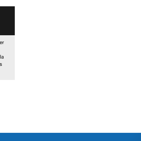
er
la
s