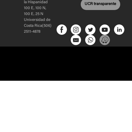
la Hispanidad
UCR transparente
100 E, 100 N,
100 E, 25 N
Universidad de
Costa Rica(506)
2511-4878
Sitio web
realizado por
Inicio
–
Acerca de
–
Proyectos
–
Alianzas
–
5e Creative
Contacto
–
Módulo de Gestión Interna
Labs