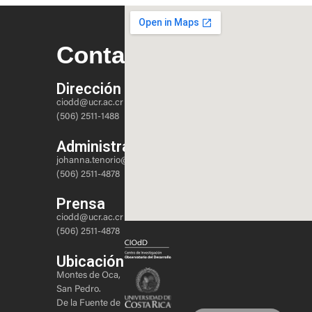
Contacto
Dirección
ciodd@ucr.ac.cr
(506) 2511-1488
Administración
johanna.tenorio@ucr.ac.cr
(506) 2511-4878
Prensa
ciodd@ucr.ac.cr
(506) 2511-4878
Ubicación
Montes de Oca,
San Pedro.
De la Fuente de