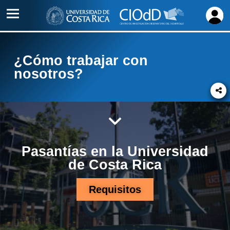
Inicio
¿Cómo trabajar con
Acerca
nosotros?
de
Proyectos
Alianzas
Contacto
Pasantías en la Universidad
de Costa Rica
Requisitos