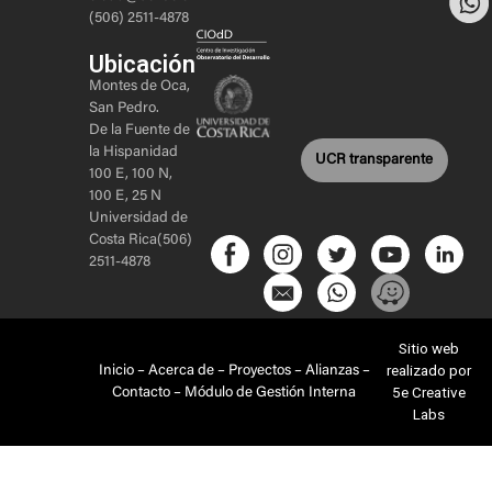
(506) 2511-4878
Ubicación
Montes de Oca,
San Pedro.
De la Fuente de
la Hispanidad
UCR transparente
100 E, 100 N,
100 E, 25 N
Universidad de
Costa Rica(506)
2511-4878
Sitio web
realizado por
Inicio
–
Acerca de
–
Proyectos
–
Alianzas
–
5e Creative
Contacto
–
Módulo de Gestión Interna
Labs