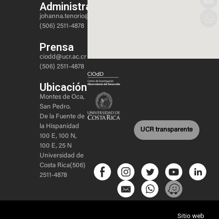
Administración
johanna.tenorio@ucr.ac.cr
(506) 2511-4878
Prensa
ciodd@ucr.ac.cr
(506) 2511-4878
Ubicación
Montes de Oca,
San Pedro.
De la Fuente de
la Hispanidad
UCR transparente
100 E, 100 N,
100 E, 25 N
Universidad de
Costa Rica(506)
2511-4878
Sitio web