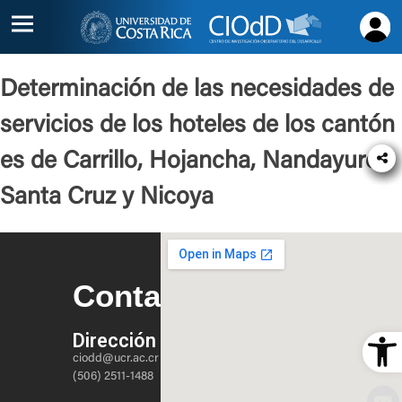
Inicio
Determinación de las necesidades de
Acerca
servicios de los hoteles de los cantón
de
es de Carrillo, Hojancha, Nandayure,
Proyectos
Santa Cruz y Nicoya
Alianzas
Contacto
Contacto
Ope
Dirección
ciodd@ucr.ac.cr
(506) 2511-1488