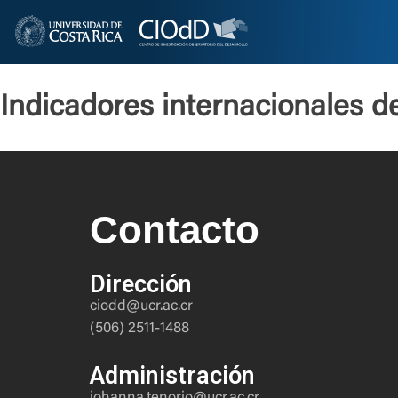
Indicadores internacionales de
Contacto
Dirección
ciodd@ucr.ac.cr
(506) 2511-1488
Administración
johanna.tenorio@ucr.ac.cr