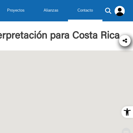
Proyectos
Alianzas
Contacto
erpretación para Costa Rica
Op