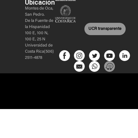
Ubicación
Montes de Oca,
San Pedro.
De la Fuente de
la Hispanidad
UCR transparente
100 E, 100 N,
100 E, 25 N
Universidad de
Costa Rica(506)
2511-4878
Sitio web
realizado por
Inicio
–
Acerca de
–
Proyectos
–
Alianzas
–
5e Creative
Contacto
–
Módulo de Gestión Interna