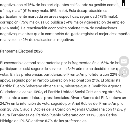
negativa, con el 76% de los participantes calificando su gestión como “mala”
o “muy mala” (61% muy malo, 15% malo). Esta desaprobación es
particularmente marcada en áreas específicas: seguridad (78% malo),
corrupción (75% malo), salud pública (74% malo) y generación de empleo
(62% malo). La reactivación económica obtiene 52% de evaluaciones
negativas, mientras que la contención del gasto registra el mejor desempeño
relativo con 42% de evaluaciones negativas.
Panorama Electoral 2026
El escenario electoral se caracteriza por la fragmentación el 63% de los
participantes está seguro de su voto, un 34% aún no ha decidido por quién
votar. En las preferencias partidarias, el Frente Amplio lidera con 22% de
apoyo, seguido por el Partido Liberación Nacional con 21%. El oficialista
Partido Pueblo Soberano obtiene 11%, mientras que la Coalición Agenda
Ciudadana alcanza 10% y el Partido Unidad Social Cristiana registra 6%.
En cuanto a candidaturas presidenciales, Álvaro Ramos del PLN obtuvo un
24.7% en la intención de voto, seguido por Ariel Robles del Frente Amplio
con 20.8%, Claudia Dobles de la Coalición Agenda Ciudadana con 17.2%, y
Laura Fernández del Partido Pueblo Soberano con 13.1%. Juan Carlos
Hidalgo del PUSC obtiene 6.7% de las preferencias.