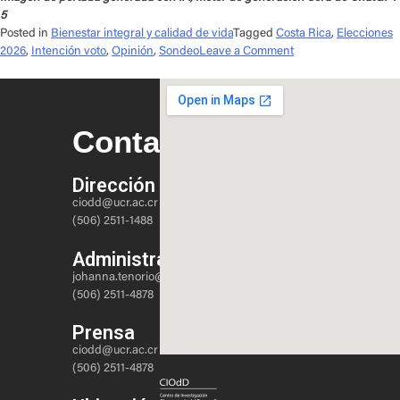
5
Posted in
Bienestar integral y calidad de vida
Tagged
Costa Rica
,
Elecciones
2026
,
Intención voto
,
Opinión
,
Sondeo
Leave a Comment
Contacto
Dirección
ciodd@ucr.ac.cr
(506) 2511-1488
Administración
johanna.tenorio@ucr.ac.cr
(506) 2511-4878
Prensa
ciodd@ucr.ac.cr
(506) 2511-4878