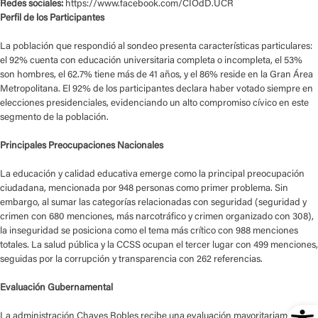
Redes sociales:
https://www.facebook.com/CIOdD.UCR
Perfil de los Participantes
La población que respondió al sondeo presenta características particulares:
el 92% cuenta con educación universitaria completa o incompleta, el 53%
son hombres, el 62.7% tiene más de 41 años, y el 86% reside en la Gran Área
Metropolitana. El 92% de los participantes declara haber votado siempre en
elecciones presidenciales, evidenciando un alto compromiso cívico en este
segmento de la población.
Principales Preocupaciones Nacionales
La educación y calidad educativa emerge como la principal preocupación
ciudadana, mencionada por 948 personas como primer problema. Sin
embargo, al sumar las categorías relacionadas con seguridad (seguridad y
crimen con 680 menciones, más narcotráfico y crimen organizado con 308),
la inseguridad se posiciona como el tema más crítico con 988 menciones
totales. La salud pública y la CCSS ocupan el tercer lugar con 499 menciones,
seguidas por la corrupción y transparencia con 262 referencias.
Evaluación Gubernamental
Ope
La administración Chaves Robles recibe una evaluación mayoritariamente