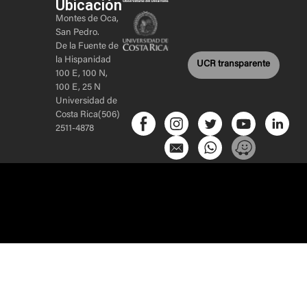
Ubicación
Montes de Oca,
San Pedro.
De la Fuente de
la Hispanidad
UCR transparente
100 E, 100 N,
100 E, 25 N
Universidad de
Costa Rica(506)
2511-4878
Sitio web
realizado por
Inicio
–
Acerca de
–
Proyectos
–
Alianzas
–