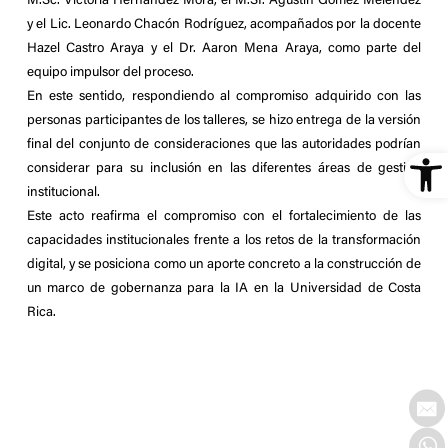
M.Sc. Victoria Hernández Mora
, el
M.SI. Agustín Gómez Meléndez
y el
Lic. Leonardo Chacón Rodríguez
, acompañados por la
docente
Hazel Castro Araya
y el
Dr. Aaron Mena Araya
, como parte del
equipo impulsor del proceso.
En este sentido, respondiendo al compromiso adquirido con las
personas participantes de los talleres, se hizo entrega de la versión
final del conjunto de consideraciones que las autoridades podrían
Ope
considerar para su inclusión en las diferentes áreas de gestión
institucional.
Este acto reafirma el compromiso con el fortalecimiento de las
capacidades institucionales frente a los retos de la transformación
digital, y se posiciona como un aporte concreto a la construcción de
un marco de gobernanza para la IA en la Universidad de Costa
Rica.