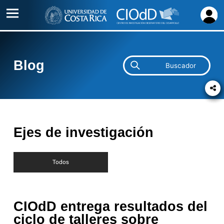
Inicio
Acerca
Blog
de
Proyectos
Alianzas
Ejes de investigación
Contacto
Todos
CIOdD entrega resultados del
ciclo de talleres sobre