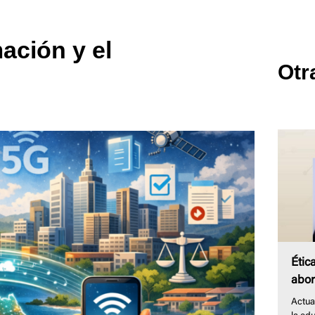
ación y el
Otr
Étic
abor
Actua