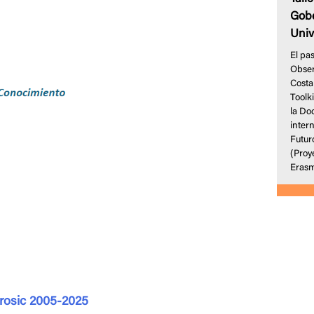
Gobe
Univ
El pa
Obser
Costa
Toolki
la Do
inter
Futur
(Proy
Eras
Prosic 2005-2025