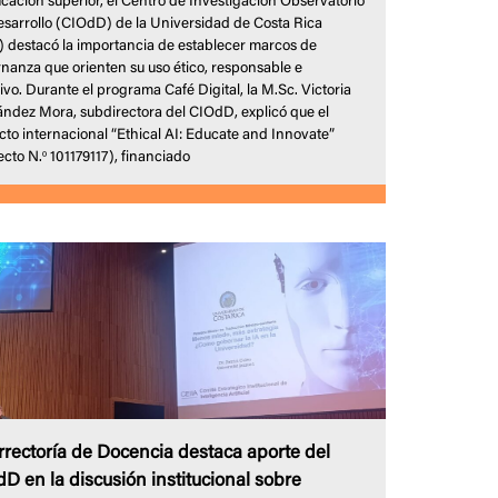
ucación superior, el Centro de Investigación Observatorio
esarrollo (CIOdD) de la Universidad de Costa Rica
 destacó la importancia de establecer marcos de
nanza que orienten su uso ético, responsable e
ivo. Durante el programa Café Digital, la M.Sc. Victoria
ndez Mora, subdirectora del CIOdD, explicó que el
cto internacional “Ethical AI: Educate and Innovate”
cto N.º 101179117), financiado
rrectoría de Docencia destaca aporte del
D en la discusión institucional sobre