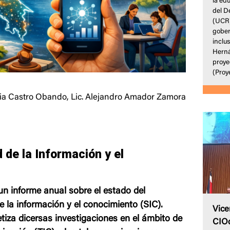
la ed
del D
(UCR)
gober
inclus
Herná
proye
(Proye
ia Castro Obando, Lic. Alejandro Amador Zamora
 de la Información y el
un informe anual sobre el estado del
e la información y el conocimiento (SIC).
Vice
tiza dicersas investigaciones en el ámbito de
CIOd