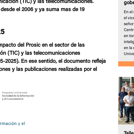
nicación (TIC) y las telecomunicaciones.
gobe
a desde el 2006 y ya suma mas de 19
En el
el vi
señor
25
Centr
en tor
inteli
impacto del Prosic en el sector de las
en la
ón (TIC) y las telecomunicaciones
Unive
5-2025). En ese sentido, el documento refleja
ones y las publicaciones realizadas por el
Tall